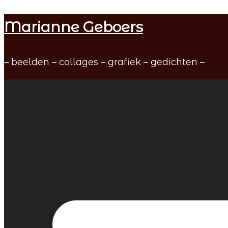
Skip
Marianne Geboers
to
content
– beelden – collages – grafiek – gedichten –